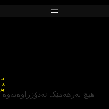
En
Ku
Ar
هیچ بەرهەمێک نەدۆزراوەتەوە